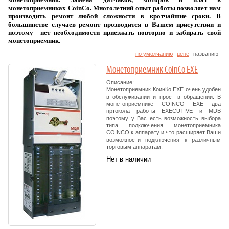
монетоприемниках CoinCo. Многолетний опыт работы позволяет нам
производить ремонт любой сложности в кротчайшие сроки. В
большинстве случаев ремонт прозводится в Вашем присутствии и
поэтому нет необходимости приезжать повторно и забирать свой
монетоприемник.
по умолчанию
цене
названию
Монетоприемник CoinCo EXE
Описание:
Монетоприемник КоинКо EXE очень удобен
в обслуживании и прост в обращении. В
монетоприемнике COINCO EXE два
пртокола работы EXECUTIVE и MDB
поэтому у Вас есть возможность выбора
типа подключения монетоприемника
COINCO к аппарату и что расширяет Ваши
возможности подключения к различным
торговым аппаратам.
Нет в наличии