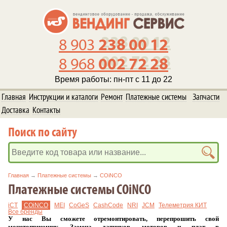
238 00 12
8 903
002 72 28
8 968
Время работы: пн-пт с 11 до 22
Главная
Инструкции и каталоги
Ремонт
Платежные системы
Запчасти
Доставка
Контакты
Поиск по сайту
Главная
→
Платежные системы
→
COiNCO
Платежные системы COiNCO
iCT
COiNCO
MEI
CoGeS
CashCode
NRI
JCM
Телеметрия КИТ
Все бренды
У нас Вы сможете отремонтировать, перепрошить свой
монетоприемник. Замена датчиков, моторов и плат в