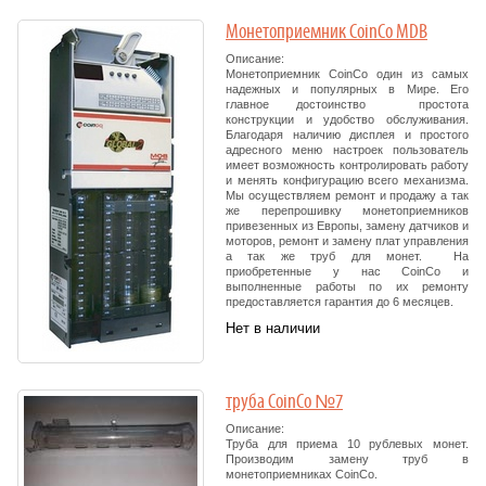
Монетоприемник CoinCo MDB
Описание:
Монетоприемник CoinCo один из самых
надежных и популярных в Мире. Его
главное достоинство простота
конструкции и удобство обслуживания.
Благодаря наличию дисплея и простого
адресного меню настроек пользователь
имеет возможность контролировать работу
и менять конфигурацию всего механизма.
Мы осуществляем ремонт и продажу а так
же перепрошивку монетоприемников
привезенных из Европы, замену датчиков и
моторов, ремонт и замену плат управления
а так же труб для монет. На
приобретенные у нас CoinCo и
выполненные работы по их ремонту
предоставляется гарантия до 6 месяцев.
Нет в наличии
труба CoinCo №7
Описание:
Труба для приема 10 рублевых монет.
Производим замену труб в
монетоприемниках CoinCo.