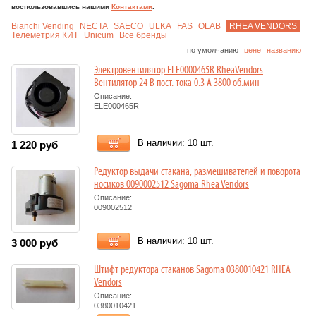
воспользовавшись нашими
Контактами
.
Bianchi Vending
NECTA
SAECO
ULKA
FAS
OLAB
RHEA VENDORS
Телеметрия КИТ
Unicum
Все бренды
по умолчанию
цене
названию
Электровентилятор ELE0000465R RheaVendors
Вентилятор 24 В пост. тока 0.3 А 3800 об.мин
Описание:
ELE000465R
В наличии: 10 шт.
1 220
руб
Редуктор выдачи стакана, размешивателей и поворотa
носиков 0090002512 Sagoma Rhea Vendors
Описание:
009002512
В наличии: 10 шт.
3 000
руб
Штифт редуктора стаканов Sagoma 0380010421 RHEA
Vendors
Описание:
0380010421