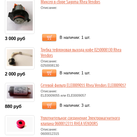
Миксер в сборе Sagoma Rhea Vendors
Описание:
В наличии: 1 шт.
3 000
руб
Трубка тефлоновая выхода кофе 0250008130 Rhea
Vendors
Описание:
0250008130
В наличии: 1 шт.
2 000
руб
Сетевой фильтр ELE0009055 Rhea Vendors ELE0009057
Описание:
ELE0009055 или ELE0009057
В наличии: 3 шт.
880
руб
Уплотнительное соединение Электромагнитного
клапана 0600012315 RHEA VENDORS
Описание:
0600012315