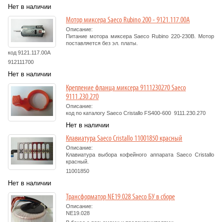
Нет в наличии
Мотор миксера Saeco Rubino 200 - 9121.117.00A
Описание:
Питание мотора миксера Saeco Rubino 220-230В. Мотор
поставляется без эл. платы.
код 9121.117.00A
912111700
Нет в наличии
Крепление фланца миксера 9111230270 Saeco
9111.230.270
Описание:
код по каталогу Saeco Cristallo FS400-600 9111.230.270
Нет в наличии
Клавиатура Saeco Cristallo 11001850 красный
Описание:
Клавиатура выбора кофейного аппарата Saeco Cristallo
красный.
11001850
Нет в наличии
Трансформатор NE19.028 Saeco БУ в сборе
Описание:
NE19.028