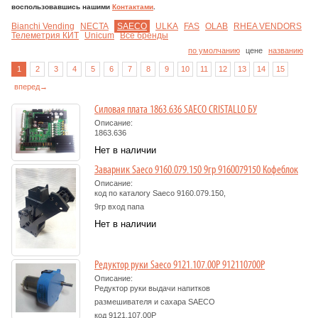
воспользовавшись нашими
Контактами
.
Bianchi Vending
NECTA
SAECO
ULKA
FAS
OLAB
RHEA VENDORS
Телеметрия КИТ
Unicum
Все бренды
по умолчанию
цене
названию
1
2
3
4
5
6
7
8
9
10
11
12
13
14
15
вперед→
Силовая плата 1863.636 SAECO CRISTALLO БУ
Описание:
1863.636
Нет в наличии
Заварник Saeco 9160.079.150 9гр 9160079150 Кофеблок
Описание:
код по каталогу Saeco 9160.079.150,
9гр вход папа
Нет в наличии
Редуктор руки Saeco 9121.107.00P 912110700P
Описание:
Редуктор руки выдачи напитков
размешивателя и сахара
SAECO
код
9121.107.00P