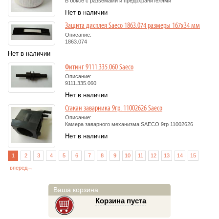
В боксе с разьемами и предохранителями
Нет в наличии
Защита дисплея Saeco 1863.074 размеры 167x34 мм
Описание:
1863.074
Нет в наличии
Фитинг 9111.335.060 Saeco
Описание:
9111.335.060
Нет в наличии
Стакан заварника 9гр. 11002626 Saeco
Описание:
Камера заварного механизма SAECO 9гр 11002626
Нет в наличии
1
2
3
4
5
6
7
8
9
10
11
12
13
14
15
вперед→
Ваша корзина
Корзина пуста