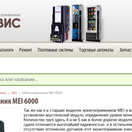
аталоги
Ремонт
Платежные системы
Торговые автоматы
Запчас
темы
→
MEI
→ Монетоприемник MEI 6000
ик MEI 6000
Так же как и в старших моделях монетоприемников MEI в 
установлен акустический модуль определения уровня монет
Количество труб здесь 4 а не 5 как в более дорогих моде
сдачи отличается высочайшей надежностью, и в остальном
отсутствию оптических датчиков этот монетоприемник очен